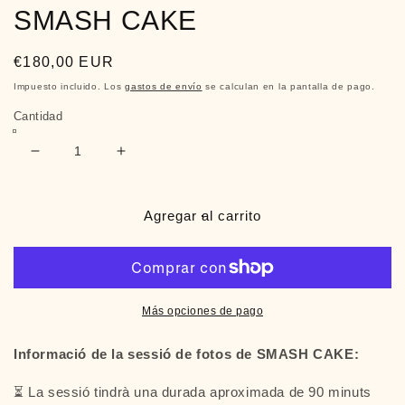
SMASH CAKE
Precio
€180,00 EUR
habitual
Impuesto incluido. Los
gastos de envío
se calculan en la pantalla de pago.
Cantidad
Reducir
Aumentar
cantidad
cantidad
para
para
SESIÓN
SESIÓN
Agregar al carrito
FOTOGRÁFICA
FOTOGRÁFICA
SMASH
SMASH
CAKE
CAKE
Más opciones de pago
Informació de la sessió de fotos de SMASH CAKE:
⏳ La sessió tindrà una durada aproximada de 90 minuts