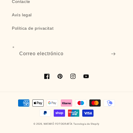
Contacte
Avís legal
Política de privacitat
Correo electrónico
Facebook
Pinterest
Instagram
YouTube
Formas
de
pago
© 2026,
MATARÓ FOTOGRAFÍA
Tecnología de Shopify