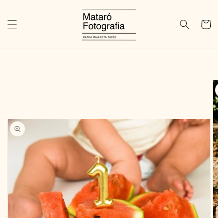
Ir
directamente
al contenido
Carrito
Ir
directamente
a la
información
del producto