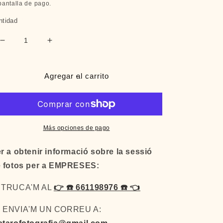
pantalla de pago.
ntidad
Reducir
Aumentar
cantidad
cantidad
para
para
SESSIÓ
SESSIÓ
Agregar al carrito
FOTOGRÀFICA
FOTOGRÀFICA
PER
PER
A
A
EMPRESES
EMPRESES
Más opciones de pago
r a obtenir informació sobre la sessió
 fotos per a EMPRESES:
 TRUCA'M AL
👉
☎️ 661198976 ☎️ 👈
️ ENVIA'M UN CORREU A: