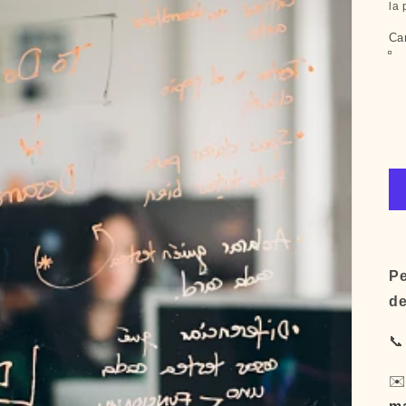
la 
Ca
Pe
de

✉