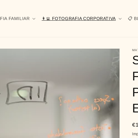
FIA FAMILIAR
👨‍💻 FOTOGRAFIA CORPORATIVA
📋 
MA
P
€
ha
Im