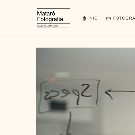
Ir
directamente
al contenido
🏠 INICI
👪 FOTOGRA
Ir
directamente
a la
información
del producto